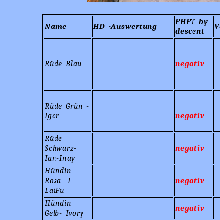
PHPT by
Name
HD -Auswertung
V
descent
Rüde Blau
negativ
Rüde Grün -
Igor
negativ
Rüde
Schwarz-
negativ
Ian-Inay
Hündin
Rosa- I-
negativ
LaiFu
Hündin
negativ
Gelb- Ivory