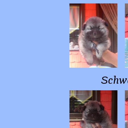
chw
S