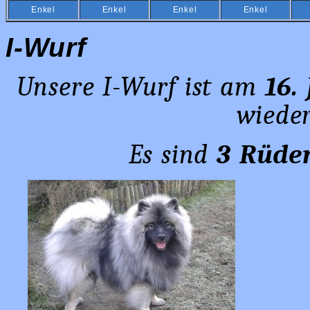
Enkel
Enkel
Enkel
Enkel
I-Wurf
Unsere I-Wurf ist am
16.
wiede
Es
sind
3 Rüd