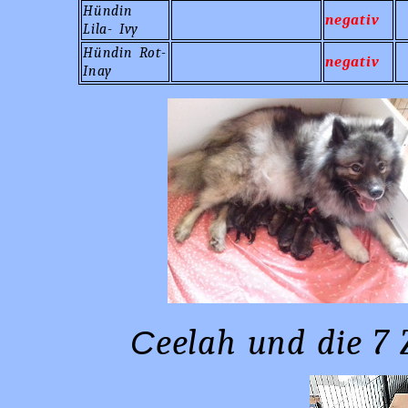
Hündin
negativ
Lila- Ivy
Hündin Rot-
negativ
Inay
eelah und die 
C