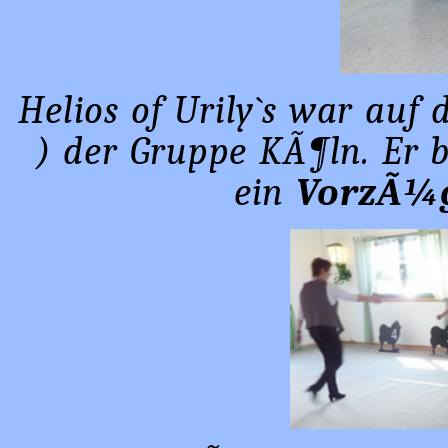
Helios of Urily`s war auf 
) der Gruppe KÃ¶ln. Er 
ein
VorzÃ¼g