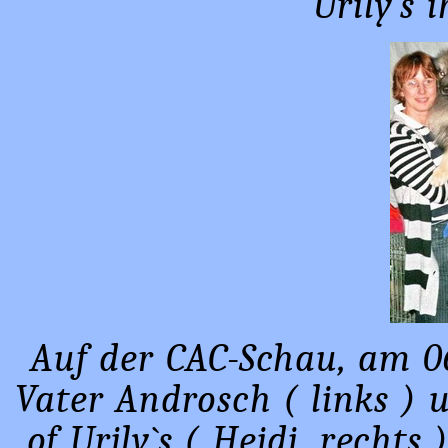
Urily`s 
Auf der CAC-Schau, am 06
Vater Androsch ( links ) 
of Urily`s ( Heidi, rechts