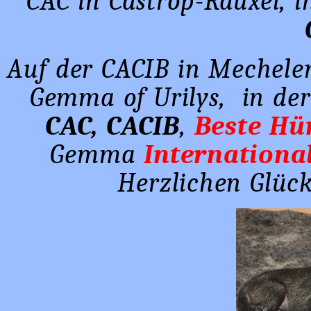
CAC in Castrop-Rauxel, 
Auf der CACIB in Mechelen
Gemma of Urilys, in der
CAC, CACIB
,
Beste Hü
Gemma
Internationa
Herzlichen Glüc