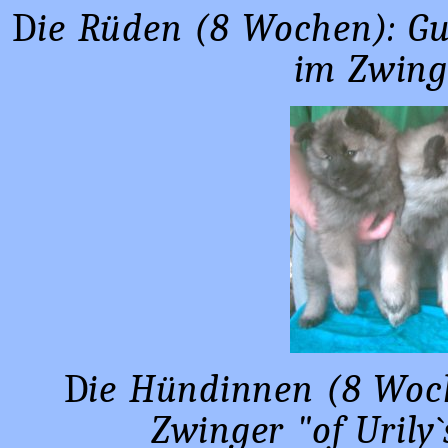
D
ie Rüden (8 Wochen): G
im Zwinge
D
ie Hündinnen (8 Woc
Zwinger "of Uri