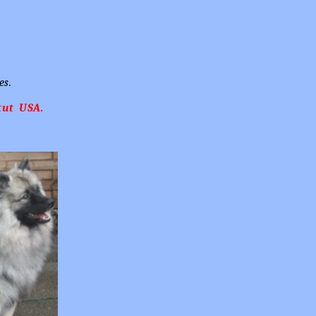
es.
tut USA.