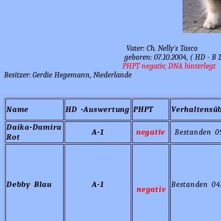
Vater: Ch. Nelly`s Tasco Mutt
geboren: 07.10.2004, ( HD - B 1 ) geb
PHPT negativ, DNA hinterlegt PH
Besitzer: Gerdie Hegemann, Niederlande
Name
HD -Auswertung
PHPT
Verhaltensü
Daika-
Damira
A-1
negativ
Bestanden 09
Rot
Debby Blau
A-1
Bestanden 04.
negativ