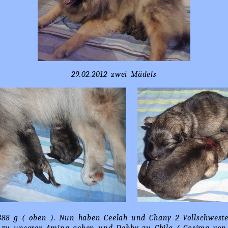
29.02.2012 zwei Mädels
388 g ( oben ). Nun haben Ceelah und Chany 2 Vollschweste