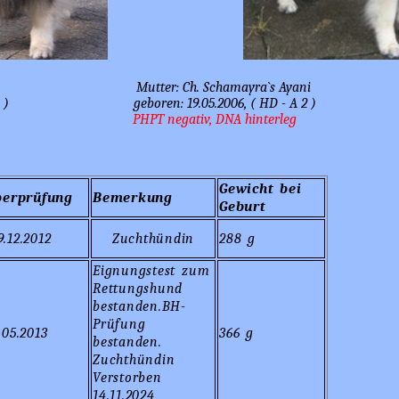
er: Ch. Schamayra`s Ayani
oren: 19.05.2006, ( HD - A 2 )
PT negativ, DNA hinterleg
Gewicht bei
berprüfung
Bemerkung
Geburt
.12.2012
Zuchthündin
288 g
Eignungstest zum
Rettungshund
bestanden.BH-
Prüfung
05.2013
366 g
bestanden.
Zuchthündin
Verstorben
14.11.2024