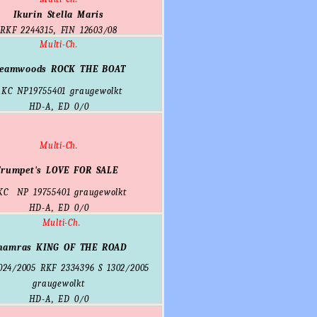
Ikurin Stella Maris
RKF 2244315, FIN 12603/08
Multi-Ch.
eamwoods ROCK THE BOAT
AKC
NP19755401
graugewolkt
HD-A, ED 0/0
Multi-Ch.
Trumpet's LOVE FOR SALE
KC
NP 19755401
graugewolkt
HD-A, ED 0/0
Multi-Ch.
hamras KING OF THE ROAD
024/2005
RKF 2334396 S 1302/2005
graugewolkt
HD-A, ED 0/0