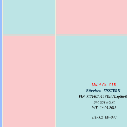
Multi-
Ch. C.I.B.
Bärchen EISSTERN
FIN
FI31407/15
VDH/DSp864
graugewolkt
WT: 14.04.2015
HD-A2 ED-0/0