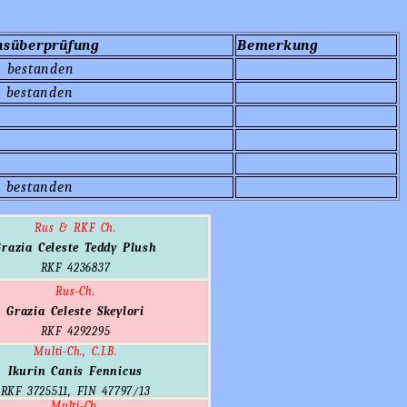
nsüberprüfung
Bemerkung
5 bestanden
5 bestanden
5 bestanden
Rus & RKF Ch.
Grazia Celeste Teddy Plush
RKF 4236837
Rus-Ch.
Grazia Celeste Skeylori
RKF 4292295
Multi-Ch., C.I.B.
Ikurin Canis Fennicus
RKF 3725511, FIN 47797/13
Multi-Ch.