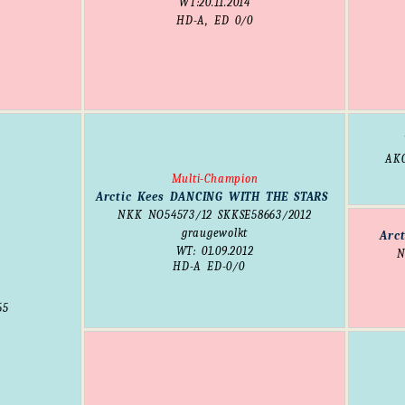
WT:20.11.2014
HD-A, ED 0/0
AK
Multi-Champion
Arctic Kees DANCING WITH THE STARS
NKK
NO54573/12
SKKSE58663/2012
graugewolkt
Arc
WT: 01.09.2012
N
HD-A ED-0
/0
65