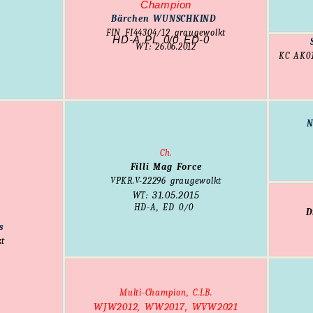
Champion
Bärchen WUNSCHKIND
FIN
FI44304/12
graugewolkt
HD-A PL 0/0 ED-0
WT: 26.06.2012
KC
AK0
N
Ch.
Filli Mag Force
VPKR.V-22296 graugewolkt
31.05.2015
WT:
HD-A, ED 0/0
D
s
kt
Multi-Champion, C.I.B.
WJW2012, WW2017, WVW2021