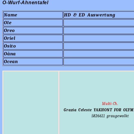
O-Wurf-Ahnentafel
Name
HD & ED Auswertung
Ole
Oreo
Oriel
Osito
Oàna
Ocean
Multi-Ch.
Grazia Celeste YAKHONT FOR OLYM
5826611
graugewolkt