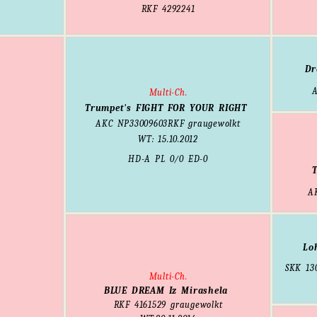
RKF 4292241
Dr
Multi-
Ch.
Trumpet's FIGHT FOR YOUR RIGHT
AKC
NP33009603
RKF
graugewolkt
WT: 15.10.2012
HD-A PL 0/0 ED-0
A
Lo
SKK
13
Multi-Ch.
BLUE DREAM Iz Mirashela
RKF
4161529
graugewolkt