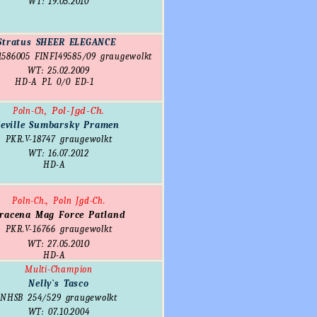
WT: 19.05.2010
Stratus SHEER ELEGANCE
1586005
FINFI49585/09
graugewolkt
WT: 25.02.2009
HD-A PL 0/0 ED-1
,
Pol-Jgd-Ch.
Poln-Ch
eville Sumbarsky Pramen
PKR.V-18747 graugewolkt
WT: 16.07.2012
HD-A
Poln-Ch., Poln Jgd-Ch.
racena Mag Force Patland
PKR.V-16766 graugewolkt
0
WT: 27.05.201
HD-A
Multi-Champion
N
elly`s Tasco
NHSB 254/529 graugewolkt
WT: 07.10.2004