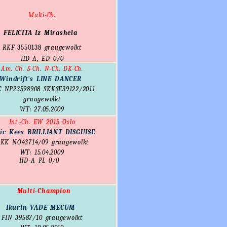
Multi-Ch.
FELICITA Iz Mirashela
RKF
3550138
graugewolkt
HD-A, ED 0/0
Am. Ch. S-Ch. N-Ch. DK-Ch.
Windrift's LINE DANCER
C
NP23598908
SKKSE39122/2011
graugewolkt
WT: 27.05.2009
Int.-Ch. EW 2015 Oslo
tic Kees BRILLIANT DISGUISE
KK
NO43714/09
graugewolkt
WT: 15.04.2009
HD-A PL 0/0
Multi-Champion
Ikurin VADE MECUM
FIN
39587/10
graugewolkt