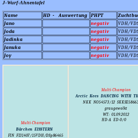
J-Wurf-Ahnentafel
Name
HD - Auswertung
PHPT
Zuchtb
Jano
negativ
VDH/VDS
Joda
negativ
VDH/VDS
Jadinka
negativ
VDH/VDS
Januka
negativ
VDH/VDS
Joy
negativ
VDH/VDS
Multi-Champion
Arctic Kees DANCING WITH T
NKK
NO54573/12
SKKSE5866
graugewolkt
WT: 01.09.2012
HD-A ED-0
/0
Multi-
Champion
Bärchen EISSTERN
FIN
FI31407/15
VDH/DSp86465