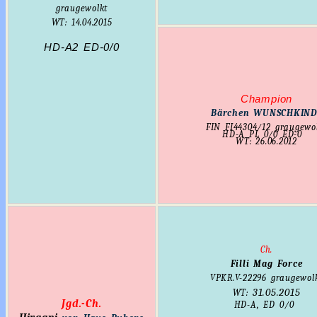
graugewolkt
WT: 14.04.2015
HD-A2 ED-0/0
Champion
Bärchen WUNSCHKIN
FIN
FI44304/12
graugewo
HD-A PL 0/0 ED-0
WT: 26.06.2012
Ch.
Filli Mag Force
VPKR.V-22296 graugewol
31.05.2015
WT:
Jgd.-Ch.
HD-A, ED 0/0