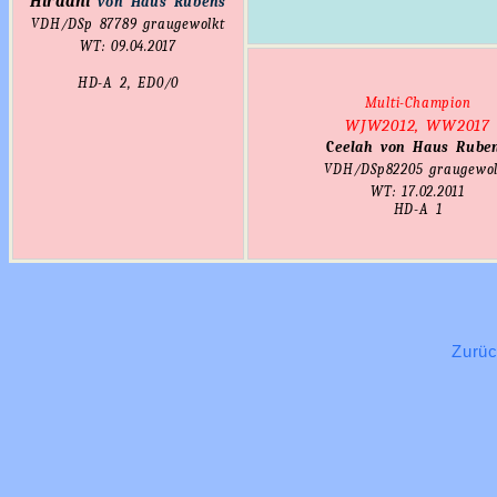
Hiraani
von Haus Rubens
VDH/DSp 87789 graugewolkt
WT: 09.04.2017
HD-A
2
, ED0/0
Multi-Champion
WJW2012, WW2017
C
eelah von Haus Rube
VDH/DSp82205
graugewol
WT: 17.02.2011
HD-A
1
Zurü