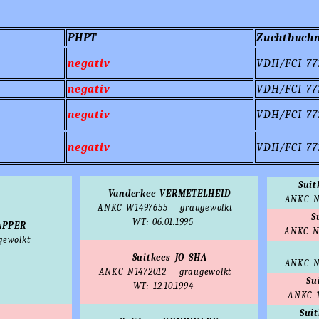
PHPT
Zuchtbuch
negativ
VDH/FCI 77
negativ
VDH/FCI 77
negativ
VDH/FCI 77
negativ
VDH/FCI 77
Sui
Vanderkee VERMETELHEID
ANKC N
ANKC W1497655
graugewolkt
S
WT: 06.01.1995
APPER
ANKC N
gewolkt
Suitkees JO SHA
ANKC N
ANKC N1472012
graugewolkt
Su
WT: 12.10.1994
ANKC 1
Sui