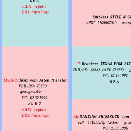
HD-A
PHPT negativ
DNA hinterlegt
Suitkees STYLE N 
ANKC 2100067010
grau
Ch.
Bearkees TEXAS VOM AL
VDH/DSp 73333 (AKC 73333)
WT: 07.12.1997
Multi-Ch.
INAY vom Alten Nierstal
HD-A
VDH/DSp 73850
graugewolkt
WT: 02.02.1999
HD-B
2
PHPT negtaiv
DNA hinterlegt
Ch
.
DANCING SHAMROCK vom A
FIN (VDH/DSp 72004)
gra
WT: 21.03.1996