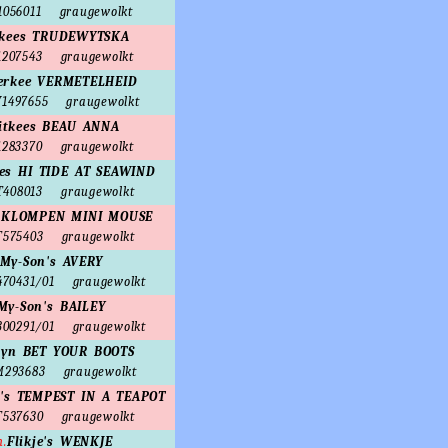
056011
graugewolkt
tkees TRUDEWYTSKA
207543
graugewolkt
erkee VERMETELHEID
1497655
graugewolkt
itkees BEAU ANNA
283370
graugewolkt
es HI TIDE AT SEAWIND
408013
graugewolkt
s KLOMPEN MINI MOUSE
575403
graugewolkt
My-Son's AVERY
70431/01
graugewolkt
My-Son's BAILEY
00291/01
graugewolkt
lyn BET YOUR BOOTS
293683
graugewolkt
's TEMPEST IN A TEAPOT
537630
graugewolkt
h.
Flikje's WENKJE