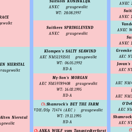
Suitkees KONINKLIJK
ANKC 1
ANKC
graugewolkt
Sui
WT: 28.08.1997
ANKC 1
GRACE
gewolkt
Vand
Suitkees SPRINGLEVEND
ANKC W
ANKC
graugewolkt
Su
ANKC 1
Greenke
Klompen's SALTY SEAWIND
AKC NT
AKC NM51192501
graugewolkt
WT: 06.05.1992
Jovan'
TEN NIERSTAL
HD-A
AKC NT
graugewolkt
My-Son's MORGAN
AKC NM4
AKC NM59789408
graugewolkt
WT: 16.02.1995
HD-A
AKC NM3
O'De
Ch.
Shamrock's BET THE FARM
AKC NM
VDH/DSp 71474 (AKC )
graugewolkt
WT: 19.11.1995
Shamrock
lten Nierstal
HD-A
AKC NT
ugewolkt
C
Ch.
ANKA WOLF vom Tangstedterforst