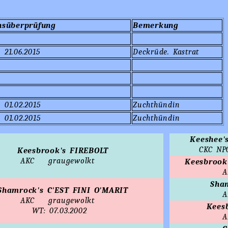
nsüberprüfung
Bemerkung
 21.06.2015
Deckrüde. Kastrat
 01.02.2015
Zuchthündin
 01.02.2015
Zuchthündin
Keeshee
CKC NP
Keesbrook's FIREBOLT
AKC
graugewolkt
Keesbroo
Sha
Shamrock's C'EST FINI O'MARIT
AKC
graugewolkt
Kees
WT: 07.03.2002