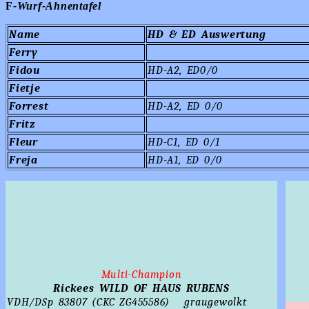
F
-Wurf-Ahnentafel
Name
HD & ED Auswertung
Ferry
Fidou
HD-A2, ED0/0
Fietje
Forrest
HD-A2, ED 0/0
Fritz
Fleur
HD-C1, ED 0/1
Freja
HD-A1, ED 0/0
Multi-Champion
Rickees WILD OF HAUS RUBENS
VDH/DSp 83807 (CKC ZG455586)
graugewolkt