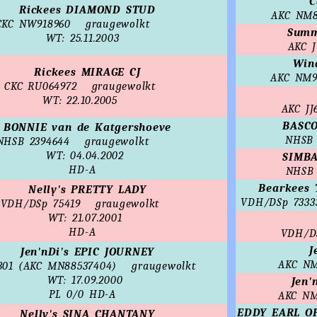
C
Rickees DIAMOND STUD
AKC NM8
CKC NW918960
graugewolkt
Summ
WT: 25.11.2003
AKC J
Win
Rickees MIRAGE CJ
AKC NM9
CKC RU064972
graugewolkt
WT: 22.10.2005
AKC JJ
BASCO
BONNIE van de Katgershoeve
NHSB 
NHSB 2394644
graugewolkt
WT: 04.04.2002
SIMBA
HD-A
NHSB 
Bearkees
Nelly's PRETTY LADY
VDH/DSp 73333
VDH/DSp 75419
graugewolkt
WT: 21.07.2001
HD-A
VDH/D
J
Jen'nDi's EPIC JOURNEY
AKC NM
301 (AKC MN88537404)
graugewolkt
WT: 17.09.2000
Jen'
PL 0/0
HD-A
AKC NM
EDDY EARL OF
Nelly's SINA CHANTANY