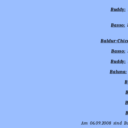
Buddy:
Basso:
Baldur-Chic
Basso:
Buddy:
Baluna:
B
B
B
B
Am 06.09.2008 sind B