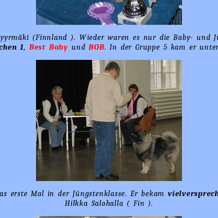
Myyrmäki (Finnland ). Wieder waren es nur die Baby- und J
chen 1
,
Best
Baby
und
BOB.
In der Gruppe 5 kam er unter
Das erste Mal in der Jüngstenklasse. Er bekam
vielversprec
Hilkka Salohalla ( Fin ).