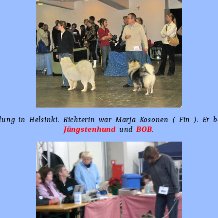
lung in Helsinki. Richterin war Marja Kosonen ( Fin ). Er 
Jüngstenhund
und
BOB
.