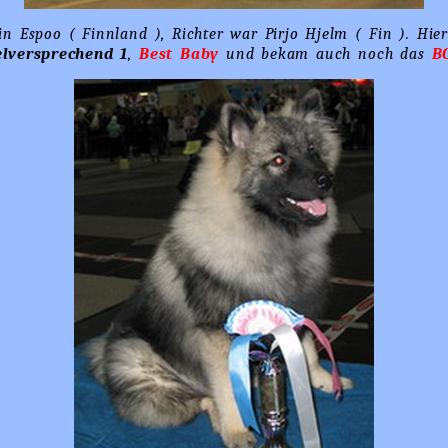
 in Espoo ( Finnland ), Richter war Pirjo Hjelm ( Fin ). Hi
elversprechend 1
,
Best Baby
und bekam auch noch das
B