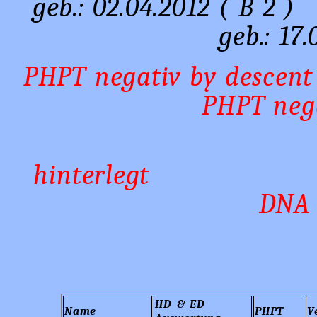
geb.: 02.0
geb.: 17.
PHPT negat
PHPT nega
hint
DNA 
HD & ED
Name
PHPT
V