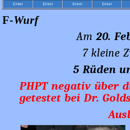
Enkel
Enkel
Enkel
Enkel
F
-Wurf
Am
20. Fe
7 kleine 
5 Rüden u
PHPT negativ über di
getestet bei Dr. Golds
Aus